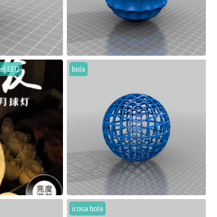
del LED
bola
icosa bola