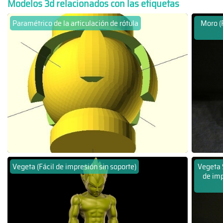
Modelos 3d relacionados con las etiquetas
Paramétrico de la articulación de rótula
Moro (F
Vegeta (Fácil de impresión sin soporte)
Vegeta 
de imp