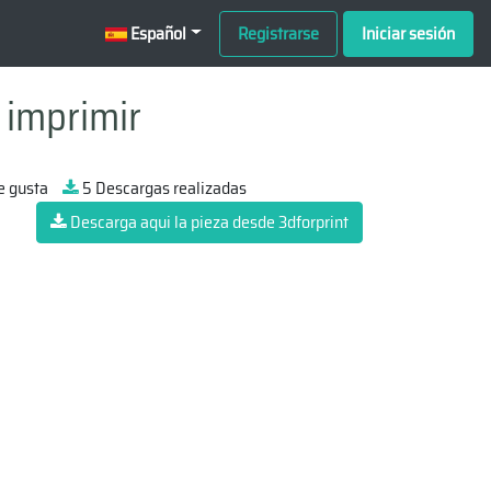
Español
Registrarse
Iniciar sesión
 imprimir
e gusta
5 Descargas realizadas
Descarga aqui la pieza desde 3dforprint