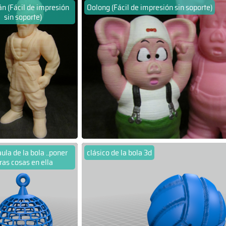
n (Fácil de impresión
Oolong (Fácil de impresión sin soporte)
sin soporte)
aula de la bola ..poner
clásico de la bola 3d
ras cosas en ella