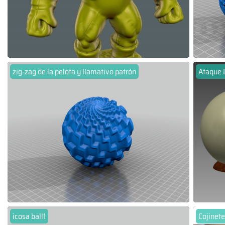
zig-zag de la pelota y llamativo patrón
Ataque 
icosa ball1
Cojinete