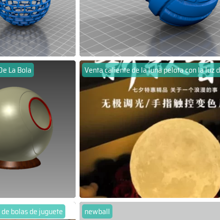
De La Bola
Venta caliente de la luna pelota con la luz 
 de bolas de juguete
newball