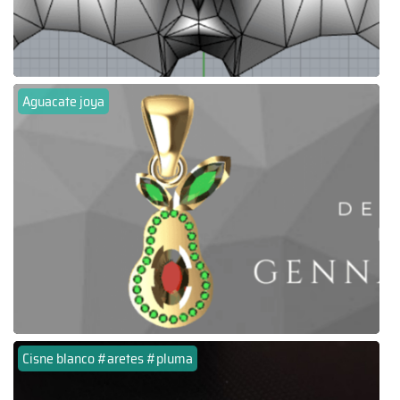
Aguacate joya
Cisne blanco #aretes #pluma