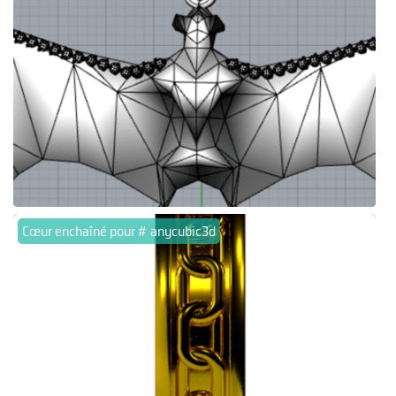
Cœur enchaîné pour # anycubic3d