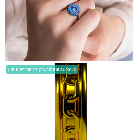
Cœur enchaîné pour # anycubic3d