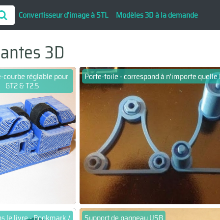
Convertisseur d'image à STL
Modèles 3D à la demande
mantes 3D
e-courbe réglable pour
Porte-toile - correspond à n'importe quelle
GT2 & T2.5
ns le livre - Bookmark /
Support de panneau USB