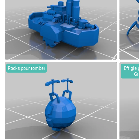
Rocks pour tomber
Effigie 
Gr