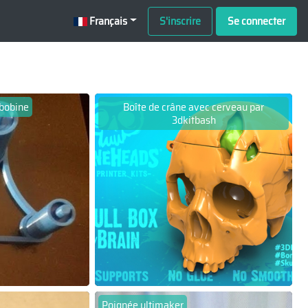
Français
S'inscrire
Se connecter
 bobine
Boîte de crâne avec cerveau par
3dkitbash
Poignée ultimaker