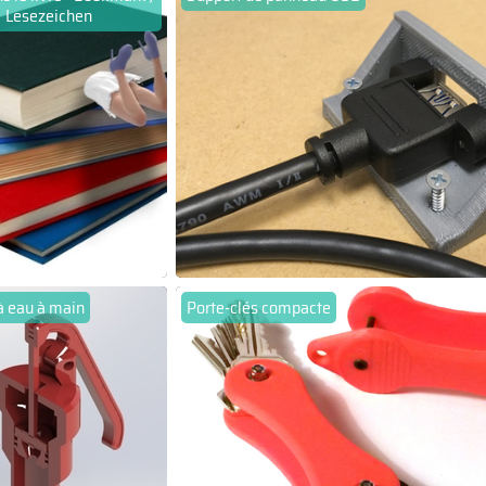
Lesezeichen
 eau à main
Porte-clés compacte