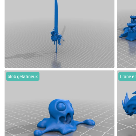
blob gélatineux
Crâne 