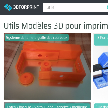
3DFORPRINT
Utils Modèles 3D pour impri
Système de taille-aiguille des couteaux
I3 Port
Latch + bascule + verrouillage + sondize + meilleure
Fille da