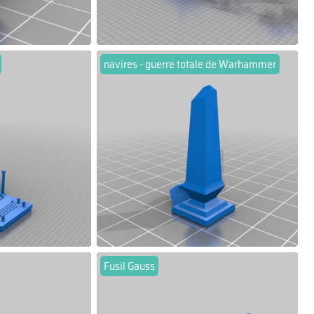
navires - guerre totale de Warhammer
Fusil Gauss