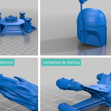
enflammé
combattant de Starfury