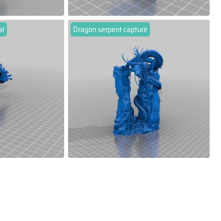
al
Dragon serpent capturé