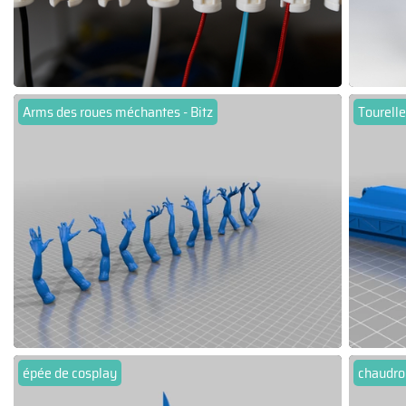
Arms des roues méchantes - Bitz
Tourelle
épée de cosplay
chaudron