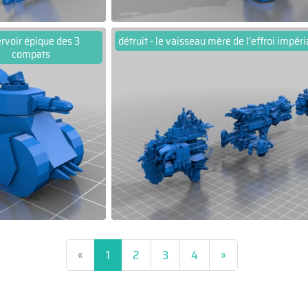
rvoir épique des 3
détruit - le vaisseau mère de l'effroi impéri
compats
(current)
«
1
2
3
4
»