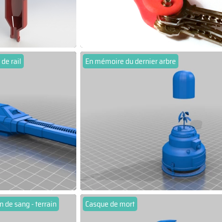
 de rail
En mémoire du dernier arbre
 de sang - terrain
Casque de mort