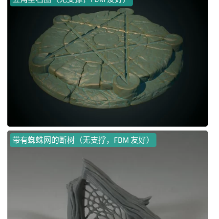
带有蜘蛛网的断树（无支撑，FDM 友好）