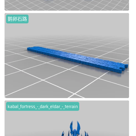
鹅卵石路
kabal_fortress_-_dark_eldar_-_terrain