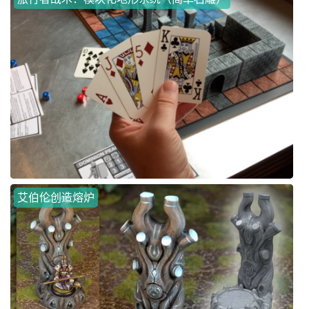
艾伯伦创造熔炉