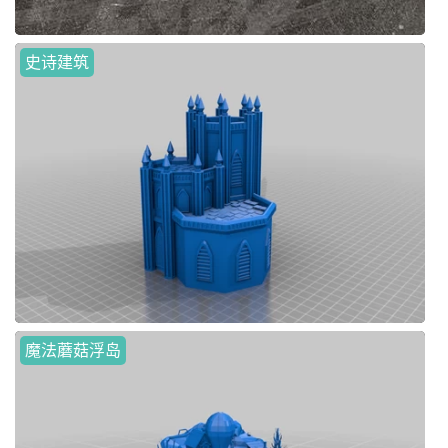
史诗建筑
魔法蘑菇浮岛