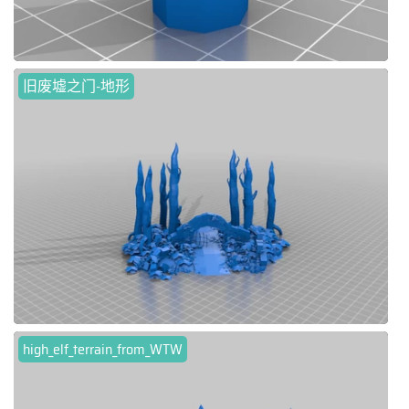
旧废墟之门-地形
high_elf_terrain_from_WTW