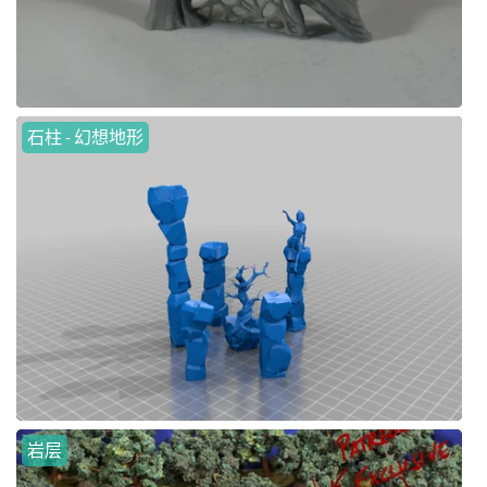
石柱 - 幻想地形
岩层