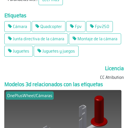
Etiquetas
Cámara
Quadcopter
Fpv
Fpv250
Junta directiva de la cámara
Montaje de la cámara
Juguetes
Juguetes y juegos
Licencia
CC Atribution
Modelos 3d relacionados con las etiquetas
OnePlusWheel/Cámaras