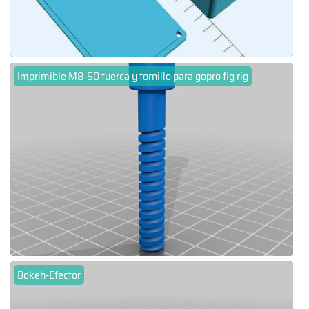
Imprimible M8-50 tuerca y tornillo para gopro fig rig
Bokeh-Efector