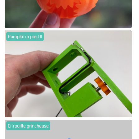
Pumpkin à pied II
Citrouille grincheuse